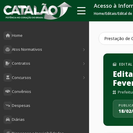
Acesso à Info
Home
/
Editais
/
Edital d
Home
Prestação de 
Atos Normativos
Contratos
EDITAL
Edit
Concursos
Fever
Convênios
Prefeitu
Despesas
PUBLIC
18/02
Diárias