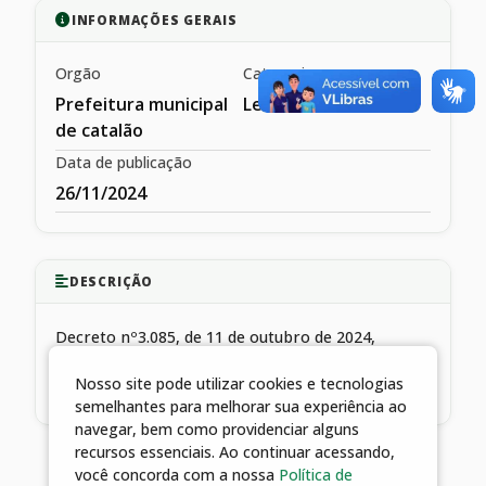
INFORMAÇÕES GERAIS
Orgão
Categoria
Prefeitura municipal
Leis e decretos
de catalão
Data de publicação
26/11/2024
DESCRIÇÃO
Decreto nº3.085, de 11 de outubro de 2024,
transição de governo municipal, institui a
Nosso site pode utilizar cookies e tecnologias
comissao de transição e da outras providencias.
semelhantes para melhorar sua experiência ao
navegar, bem como providenciar alguns
recursos essenciais. Ao continuar acessando,
você concorda com a nossa
Política de