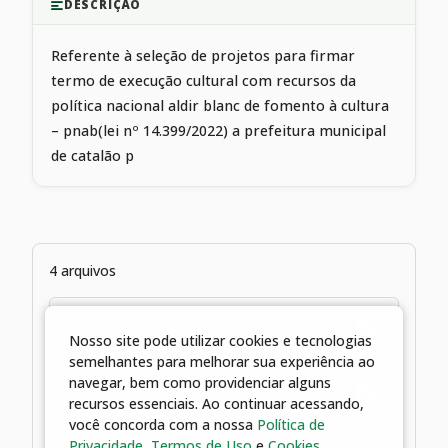
DESCRIÇÃO
Referente à seleção de projetos para firmar
termo de execução cultural com recursos da
política nacional aldir blanc de fomento à cultura
– pnab(lei nº 14.399/2022) a prefeitura municipal
de catalão p
4 arquivos
25/11/2024 10:14 | Resultado
Preliminar Edital 02
Nosso site pode utilizar cookies e tecnologias
semelhantes para melhorar sua experiência ao
navegar, bem como providenciar alguns
25/11/2024 10:13 | Resultado
recursos essenciais. Ao continuar acessando,
Preliminar Edital 01
você concorda com a nossa
Política de
Privacidade
,
Termos de Uso
e
Cookies
.
13/11/2024 16:58 | Resultado