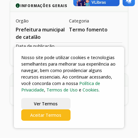
INFORMAÇÕES GERAIS
Orgão
Categoria
Prefeitura municipal
Termo fomento
de catalão
Data de publicação
18/02/2022
Nosso site pode utilizar cookies e tecnologias
semelhantes para melhorar sua experiência ao
navegar, bem como providenciar alguns
recursos essenciais. Ao continuar acessando,
DESCRIÇÃO
você concorda com a nossa
Política de
Privacidade
,
Termos de Uso
e
Cookies
.
*baixe o arquivo na versão pdf
Ver Termos
Aceitar Termos