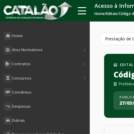
Acesso à Info
Home
/
Editais
/
Código d
Home
Prestação de 
Atos Normativos
Contratos
EDITAL
Códi
Concursos
Prefeitu
Convênios
PUBLIC
27/03
Despesas
Diárias