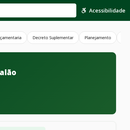
Acessibilidade
çamentaria
Decreto Suplementar
Planejamento
Jul
talão