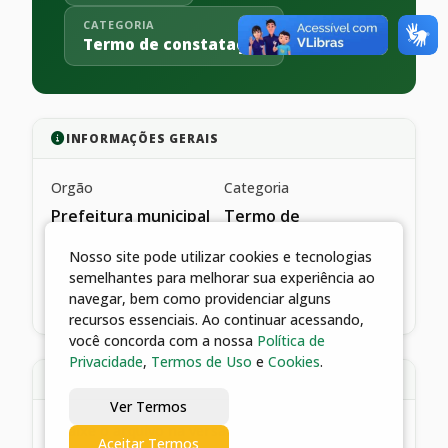
CATEGORIA
Termo de constatação
INFORMAÇÕES GERAIS
Orgão
Categoria
Prefeitura municipal
Termo de
de catalão
constatação
Nosso site pode utilizar cookies e tecnologias
Data de publicação
semelhantes para melhorar sua experiência ao
04/03/2022
navegar, bem como providenciar alguns
recursos essenciais. Ao continuar acessando,
você concorda com a nossa
Política de
Privacidade
,
Termos de Uso
e
Cookies
.
DESCRIÇÃO
Ver Termos
*baixe o arquivo na versão pdf
Aceitar Termos