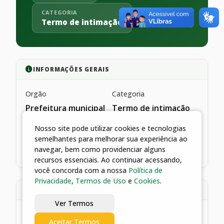
CATEGORIA
Termo de intimação
INFORMAÇÕES GERAIS
Orgão
Categoria
Prefeitura municipal
Termo de intimação
de catalão
Nosso site pode utilizar cookies e tecnologias
Data de publicação
semelhantes para melhorar sua experiência ao
04/04/2022
navegar, bem como providenciar alguns
recursos essenciais. Ao continuar acessando,
você concorda com a nossa
Política de
Privacidade
,
Termos de Uso
e
Cookies
.
DESCRIÇÃO
Ver Termos
*baixe o arquivo na versão pdf
Aceitar Termos