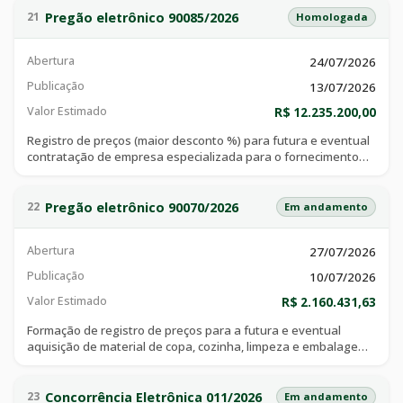
Pregão eletrônico 90085/2026
21
Homologada
Abertura
24/07/2026
Publicação
13/07/2026
Valor Estimado
R$ 12.235.200,00
Registro de preços (maior desconto %) para futura e eventual
contratação de empresa especializada para o fornecimento
parcelado de combustíveis automotivos (gasolina comum, óleo
diesel comum e óleo diesel s-10), mediante abastecimento
direto na bomba, destinados ao abastecimento da frota de
Pregão eletrônico 90070/2026
22
Em andamento
veículos pertencentes a secretaria municipal de transportes,
pelo período de 12 (doze) meses.
Abertura
27/07/2026
Publicação
10/07/2026
Valor Estimado
R$ 2.160.431,63
Formação de registro de preços para a futura e eventual
aquisição de material de copa, cozinha, limpeza e embalagem,
para atender o fundo municipal de saúde, conforme condições,
quantidades e exigências estabelecidas neste instrumento e
seus anexos
Concorrência Eletrônica 011/2026
23
Em andamento