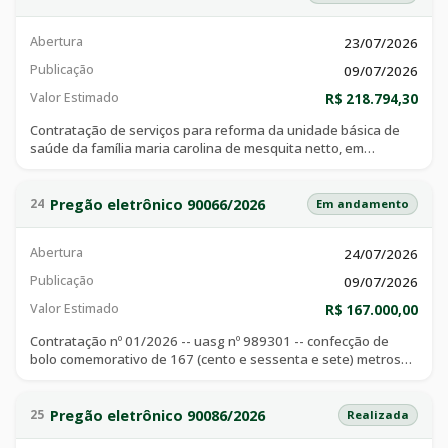
Abertura
23/07/2026
Publicação
09/07/2026
Valor Estimado
R$ 218.794,30
Contratação de serviços para reforma da unidade básica de
saúde da família maria carolina de mesquita netto, em
atendimento às necessidades da secretaria municipal de
saúde.
Pregão eletrônico 90066/2026
24
Em andamento
Abertura
24/07/2026
Publicação
09/07/2026
Valor Estimado
R$ 167.000,00
Contratação nº 01/2026 -- uasg nº 989301 -- confecção de
bolo comemorativo de 167 (cento e sessenta e sete) metros
lineares, incluindo produção, transporte, montagem no local do
evento, suporte operacional para apresentação, corte e
distribuição, e entrega finalizada em horário certo —
Pregão eletrônico 90086/2026
25
Realizada
impreterivelmente às 05h00 do dia 20 de agosto de 2026 —,