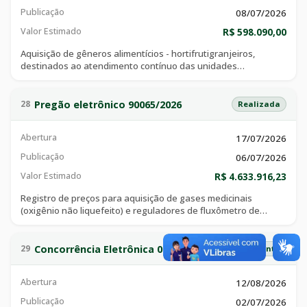
Publicação
08/07/2026
Valor Estimado
R$ 598.090,00
Aquisição de gêneros alimentícios - hortifrutigranjeiros,
destinados ao atendimento contínuo das unidades
socioassistenciais vinculados à secretaria municipal de
promoção e ação social.
Pregão eletrônico 90065/2026
28
Realizada
Abertura
17/07/2026
Publicação
06/07/2026
Valor Estimado
R$ 4.633.916,23
Registro de preços para aquisição de gases medicinais
(oxigênio não liquefeito) e reguladores de fluxômetro de
oxigênio medicinal, contemplando o empréstimo gratuito
(comodato) dos cilindros de armazenamento. dados para
plataforma comprasgov: contratação nº 2/2026 uasg: 927538
Concorrência Eletrônica 012/2026
29
Em andamento
Abertura
12/08/2026
Publicação
02/07/2026