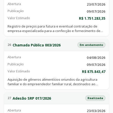
conforme condições, quantidades e exigências estabelecidas
Abertura
23/07/2026
no termo de referência, em celebração ao 167º aniversário de
emancipação política do município de catalão/go.
Publicação
09/07/2026
Valor Estimado
R$ 1.751.283,35
Registro de preços para futura e eventual contratação de
empresa especializada para a confecção e fornecimento de
uniformes escolares destinados aos estudantes,
regularmente matriculados na rede municipal de ensino, em
atendimento as necessidades da secretaria municipal de
Chamada Pública 003/2026
26
Em andamento
educação, pelo período de 12 (doze) meses
Abertura
04/08/2026
Publicação
09/07/2026
Valor Estimado
R$ 875.843,47
Aquisição de gêneros alimentícios oriundos da agricultura
familiar e do empreendedor familiar rural, destinados ao
atendimento do programa de alimentação escolar- pnae, para
fornecimento de alimentação escolar aos alunos matriculados
na rede municipal de ensino- durante o exercício de 2026.
Adesão SRP 017/2026
27
Realizada
Abertura
23/03/2026