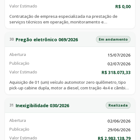
Valor Estimado
R$ 0,00
Contratação de empresa especializada na prestação de
serviços técnicos em operação, monitoramento e
instrumentação de barragens de terra tal qual a barragem do
ribeirão pari, no município de catalão/go, contemplando
inspeções de segurança regular (isr) e especial (ise),
Pregão eletrônico 069/2026
30
Em andamento
elaboração de relatórios de inspeção de segurança regular
(risr), declarações de condição de estabilidade (dce), revisões
Abertura
15/07/2026
periódicas de segurança de barragens (rpsb); elaboração de
projetos executivos de correções/melhorias da barragem;
Publicação
02/07/2026
acompanhamento de obras na barragem e emissão das
Valor Estimado
anotações de responsabilidade técnica (art) correspondentes,
R$ 318.073,33
em conformidade com a lei nº 12.334/2010 e demais normas
Aquisição de 01 (um) veículo automotor zero quilômetro, tipo
da política nacional de segurança de barragens.
pick-up cabine dupla, motor a diesel, com tração 4x4 e câmbio
automático, destinado às atividades de fiscalização, vistoria,
monitoramento e demais ações de campo da
superintendência municipal do meio ambiente – semmac do
Inexigibilidade 030/2026
31
Realizada
município de catalão/go.
Abertura
02/06/2026
Publicação
29/06/2026
Valor Estimado
R$ 2.983.138,79