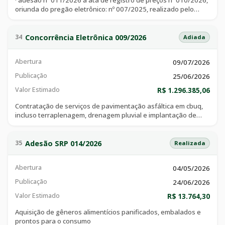
· adesão nº 011/2026 a ata de registro de preços nº 010/2026,
oriunda do pregão eletrônico: nº 007/2025, realizado pelo
consórcio intermunicipal multifinalitário de minas gerais -
comgranbel. - aquisição de equipamentos médico-
assistenciais e de apoio, para atender a demanda da
Concorrência Eletrônica 009/2026
34
Adiada
secretaria municipal de saúde de catalão, goiás
Abertura
09/07/2026
Publicação
25/06/2026
Valor Estimado
R$ 1.296.385,06
Contratação de serviços de pavimentação asfáltica em cbuq,
incluso terraplenagem, drenagem pluvial e implantação de
iluminação pública, no acesso à avenida presidente médici, no
trecho compreendido entre a linha férrea e a ponte do córrego
taquara, em atendimento às necessidades da secretaria
Adesão SRP 014/2026
35
Realizada
municipal de transportes.
Abertura
04/05/2026
Publicação
24/06/2026
Valor Estimado
R$ 13.764,30
Aquisição de gêneros alimentícios panificados, embalados e
prontos para o consumo