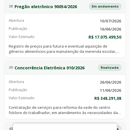
institucionais, ações públicas e atividades extraordinárias em
atendimento as necessidades da secretaria municipal de
Pregão eletrônico 90054/2026
38
Em andamento
administração, secretaria municipal de educação e secretaria
municipal de promoção e ação social, para os próximos 12
Abertura
10/07/2026
(doze) meses.
Publicação
16/06/2026
Valor Estimado
R$ 17.075.499,50
Registro de preços para futura e eventual aquisição de
gêneros alimenticios para manutenção da merenda escolar,
em atendimento as necessidades da secretaria municipal de
educação, pelo peróodo de 12 (doze) meses.
Concorrência Eletrônica 010/2026
39
Realizada
Abertura
26/06/2026
Publicação
11/06/2026
Valor Estimado
R$ 348.291,08
Contratação de serviços para reforma da sede do centro
folclore do trabalhador, em atendimento às necessidades da
secretaria municipal de obras públicas.
Adesão SRP 015/2026
40
Realizada