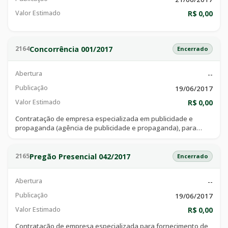
Valor Estimado
R$ 0,00
Concorrência 001/2017
2164
Encerrado
Abertura
--
Publicação
19/06/2017
Valor Estimado
R$ 0,00
Contratação de empresa especializada em publicidade e
propaganda (agência de publicidade e propaganda), para
prestação de serviços de divulgação dos programas, ações e
campanhas institucionais do município de catalão - goiás,
visando atender a secretaria de comunicação ou qualquer
Pregão Presencial 042/2017
2165
Encerrado
outro órgão da administração da prefeitura municipal de
catalão.
Abertura
--
Publicação
19/06/2017
Valor Estimado
R$ 0,00
Contratação de empresa especializada para fornecimento de