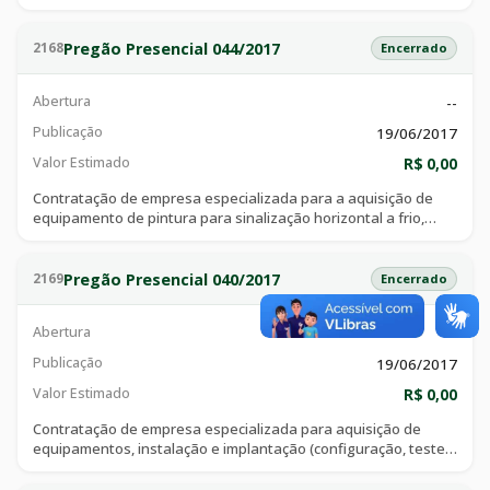
ação e promoção social de catalão go.
Pregão Presencial 044/2017
2168
Encerrado
Abertura
--
Publicação
19/06/2017
Valor Estimado
R$ 0,00
Contratação de empresa especializada para a aquisição de
equipamento de pintura para sinalização horizontal a frio,
conforme necessidade da superintendência municipal de
trânsito de catalão - smtc.
Pregão Presencial 040/2017
2169
Encerrado
Abertura
--
Publicação
19/06/2017
Valor Estimado
R$ 0,00
Contratação de empresa especializada para aquisição de
equipamentos, instalação e implantação (configuração, testes
e ajustes em produção) de sistema de vigilância eletrônica nos
prédios das unidades administrativas da superintendência