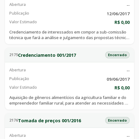
Abertura
--
Publicação
12/06/2017
Valor Estimado
R$ 0,00
Credenciamento de interessados em compor a sub-comissão
técnica que fará a análise e julgamento das propostas técnica
a serem apresentadas em licitação que será instaurada pela
prefeitura municipal de catalão, objetivando a contratação de
agência de publicidade e propaganda, visando atender a
Credenciamento 001/2017
2175
Encerrado
secretaria municipal de comunicação.
Abertura
--
Publicação
09/06/2017
Valor Estimado
R$ 0,00
Aquisição de gêneros alimentícios da agricultura familiar e do
empreendedor familiar rural, para atender as necessidades da
secretaria municipal de educação do município de catalão –
goiás, no desenvolvimento do programa nacional de
alimentação escolarpnae
Tomada de preços 001/2016
2176
Encerrado
Abertura
--