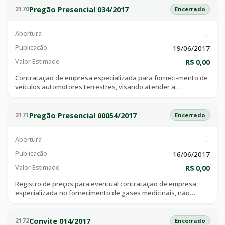
municipal de água e esgoto - sae
Pregão Presencial 034/2017
2170
Encerrado
Abertura
--
Publicação
19/06/2017
Valor Estimado
R$ 0,00
Contratação de empresa especializada para forneci-mento de
veículos automotores terrestres, visando atender a
superintendência municipal de água e es-goto.
Pregão Presencial 00054/2017
2171
Encerrado
Abertura
--
Publicação
16/06/2017
Valor Estimado
R$ 0,00
Registro de preços para eventual contratação de empresa
especializada no fornecimento de gases medicinais, não
liquefeitos e locação de kit válvula reguladora com fluxômetro
e concentrador para oxigênio, com comodato de cilindros, para
o atendimento das necessidades do serviço de atendimento
Convite 014/2017
2172
Encerrado