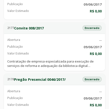
Publicação
09/06/2017
Valor Estimado
R$ 0,00
Convite 008/2017
2177
Encerrado
Abertura
--
Publicação
09/06/2017
Valor Estimado
R$ 0,00
Contratação de empresa especializada para execução de
serviços de reforma e adequação da biblioteca digital
\\\\\\\\\\\\\\\" professor antônio miguel jorge
chaud\\\\\\\\\\\\\\\", visando atender a secretaria de obras de
catalão go.
Pregão Presencial 0046/2017/
2178
Encerrado
Abertura
--
Publicação
09/06/2017
Valor Estimado
R$ 0,00