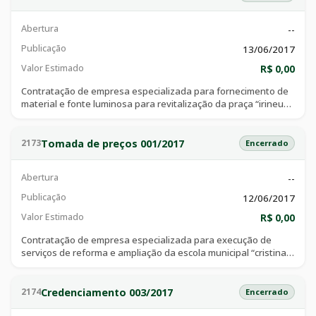
móvel de urgência (samu), unidade de pronto atendimento
(upa), hospital materno infantil (cim – centro integrado da
Abertura
--
mulher), programa de atendimento domiciliar (pad), de acordo
com as condições e especificações estabelecidas no edital e
Publicação
13/06/2017
seus anexos.
Valor Estimado
R$ 0,00
Contratação de empresa especializada para fornecimento de
material e fonte luminosa para revitalização da praça “irineu
nicoletti”, visando atender a secretaria de obras de catalão -
go.
Tomada de preços 001/2017
2173
Encerrado
Abertura
--
Publicação
12/06/2017
Valor Estimado
R$ 0,00
Contratação de empresa especializada para execução de
serviços de reforma e ampliação da escola municipal “cristina
de cássia rodovalho”, visando atender a secretaria de obras
de catalão - go.
Credenciamento 003/2017
2174
Encerrado