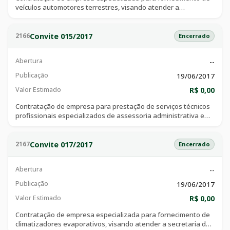
veículos automotores terrestres, visando atender a
superintendência municipal de transito de catalão - goiás -
smtc
Convite 015/2017
2166
Encerrado
Abertura
--
Publicação
19/06/2017
Valor Estimado
R$ 0,00
Contratação de empresa para prestação de serviços técnicos
profissionais especializados de assessoria administrativa e
financeira, visando atender as necessidades das secretarias
de finanças públicas, fms, secretaria de educação e fmas.
Convite 017/2017
2167
Encerrado
Abertura
--
Publicação
19/06/2017
Valor Estimado
R$ 0,00
Contratação de empresa especializada para fornecimento de
climatizadores evaporativos, visando atender a secretaria de