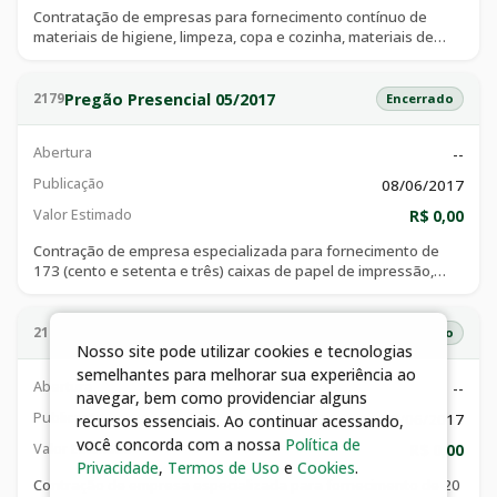
Contratação de empresas para fornecimento contínuo de
materiais de higiene, limpeza, copa e cozinha, materiais de
expediente, materiais de corte costura e artesanato, e
gêneros alimentícios destinados à manutenção das diversas
secretarias, órgãos municipais, fundos, autarquias e
Pregão Presencial 05/2017
2179
Encerrado
instituições conveniadas do município de catalão.
Abertura
--
Publicação
08/06/2017
Valor Estimado
R$ 0,00
Contração de empresa especializada para fornecimento de
173 (cento e setenta e três) caixas de papel de impressão,
material celulose vegetal, gramatura 75gm², comprimento
297mm, largura 210mm, formato a4, cor branca, contendo 10
pacotes de 500 folhas em cada caixa.
Pregão Presencial 05/2017
2180
Encerrado
Nosso site pode utilizar cookies e tecnologias
semelhantes para melhorar sua experiência ao
Abertura
--
navegar, bem como providenciar alguns
Publicação
08/06/2017
recursos essenciais. Ao continuar acessando,
você concorda com a nossa
Política de
Valor Estimado
R$ 0,00
Privacidade
,
Termos de Uso
e
Cookies
.
Contração de empresa especializada para fornecimento de 20