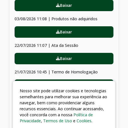
Baixar
03/08/2026 11:08 | Produtos não adquiridos
Baixar
22/07/2026 11:07 | Ata da Sessão
Baixar
21/07/2026 10:45 | Termo de Homologação
Baixar
Nosso site pode utilizar cookies e tecnologias
semelhantes para melhorar sua experiência ao
10/07/2026 10:39 | Termo de Julgamento
navegar, bem como providenciar alguns
recursos essenciais. Ao continuar acessando,
Baixar
você concorda com a nossa
Política de
Privacidade
,
Termos de Uso
e
Cookies
.
10/06/2026 10:56 | Edital de Licitação e seus anexos