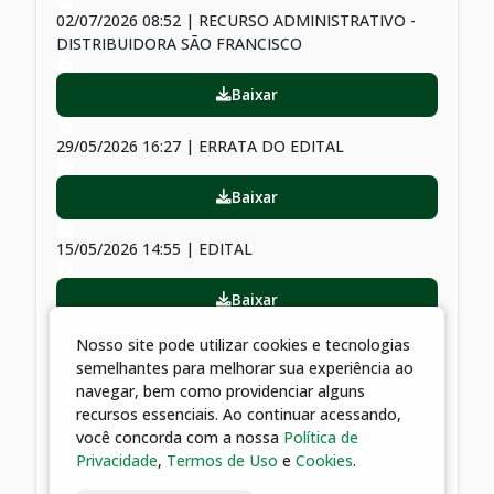
02/07/2026 08:52 | RECURSO ADMINISTRATIVO -
DISTRIBUIDORA SÃO FRANCISCO
Baixar
29/05/2026 16:27 | ERRATA DO EDITAL
Baixar
15/05/2026 14:55 | EDITAL
Baixar
Nosso site pode utilizar cookies e tecnologias
15/05/2026 14:55 | TERMO DE REFERÊNCIA -
semelhantes para melhorar sua experiência ao
ANEXO I
navegar, bem como providenciar alguns
recursos essenciais. Ao continuar acessando,
Baixar
você concorda com a nossa
Política de
Privacidade
,
Termos de Uso
e
Cookies
.
15/05/2026 14:55 | MODELO DE ANEXOS II E III