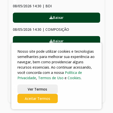
08/05/2026 14:30 | BDI
Baixar
08/05/2026 14:30 | COMPOSIÇÃO
Baixar
Nosso site pode utilizar cookies e tecnologias
08/05/2026 14:30 | CRONOGRAMA FÍSICO-
semelhantes para melhorar sua experiência ao
FINANCEIRO
navegar, bem como providenciar alguns
recursos essenciais. Ao continuar acessando,
Baixar
você concorda com a nossa
Política de
Privacidade
,
Termos de Uso
e
Cookies
.
08/05/2026 14:30 | MEMÓRIA DE CÁLCULO
Ver Termos
Baixar
Aceitar Termos