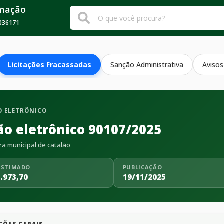
rmação
036171
Licitações Fracassadas
Sanção Administrativa
Avisos
 ELETRÔNICO
ão eletrônico 90107/2025
ra municipal de catalão
ESTIMADO
PUBLICAÇÃO
.973,70
19/11/2025