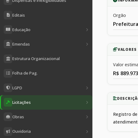
Dispensas e Inexigibilidades
INFORMA
Editais
Orgão
Prefeitura
Educação
Emendas
VALORES 
Estrutura Organizacional
Valor estim
R$ 889.973
Folha de Pag.
LGPD
DESCRIÇÃ
Licitações
Registro de
Obras
atendimento
Ouvidoria