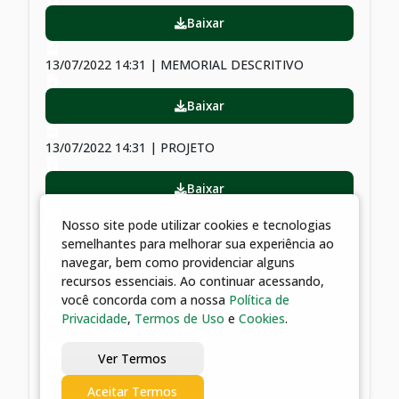
Baixar
13/07/2022 14:31 | MEMORIAL DESCRITIVO
Baixar
13/07/2022 14:31 | PROJETO
Baixar
Nosso site pode utilizar cookies e tecnologias
13/07/2022 14:31 | ORÇAMENTO, CRONOGRAMA E
semelhantes para melhorar sua experiência ao
MEMORIAL ESTIMADO!
navegar, bem como providenciar alguns
recursos essenciais. Ao continuar acessando,
Baixar
você concorda com a nossa
Política de
Privacidade
,
Termos de Uso
e
Cookies
.
13/07/2022 08:51 | EDITAL
Ver Termos
Baixar
Aceitar Termos