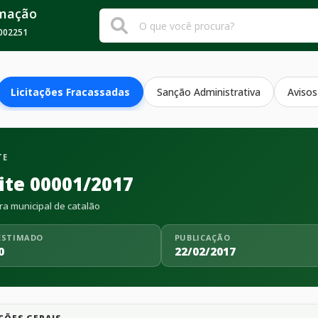
rmação
002251
Licitações Fracassadas
Sanção Administrativa
Avisos
TE
ite 00001/2017
ra municipal de catalão
ESTIMADO
PUBLICAÇÃO
0
22/02/2017