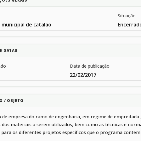
ÇÕES GERAIS
Situação
 municipal de catalão
Encerrad
E DATAS
ado
Data de publicação
22/02/2017
O / OBJETO
o de empresa do ramo de engenharia, em regime de empreitada g
s dos materiais a serem utilizados, bem como as técnicas e norma
 para os diferentes projetos específicos que o programa contempl