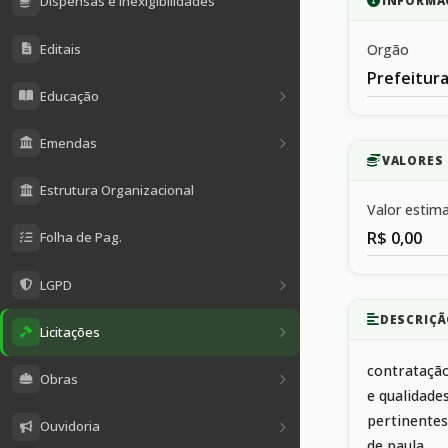
Dispensas e Inexigibilidades
INFORMA
Editais
Orgão
Prefeitura
Educação
Emendas
VALORES 
Estrutura Organizacional
Valor estim
R$ 0,00
Folha de Pag.
LGPD
DESCRIÇÃ
Licitações
contrataçã
Obras
e qualidade
pertinentes
Ouvidoria
de paula