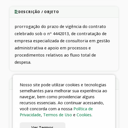
DESCRIÇÃO / OBJETO
prorrogação do prazo de vigência do contrato
celebrado sob o nº 4442013, de contratação de
empresa especializada de consultoria em gestão
administrativa e apoio em processos e
procedimentos relativos ao fluxo total de
despesa.
ARQUIVOS ANEXOS
Nosso site pode utilizar cookies e tecnologias
semelhantes para melhorar sua experiência ao
navegar, bem como providenciar alguns
1 arquivos
recursos essenciais. Ao continuar acessando,
você concorda com a nossa
Política de
02/12/2021 23:32 | EXTRATO 5º TERMO ADITIVO
Privacidade
,
Termos de Uso
e
Cookies
.
444/2013
Ver Termos