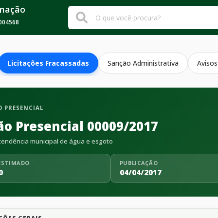
rmação
004568
Licitações Fracassadas
Sanção Administrativa
Avisos
 PRESENCIAL
ão Presencial 00009/2017
endência municipal de água e esgoto
ESTIMADO
PUBLICAÇÃO
0
04/04/2017