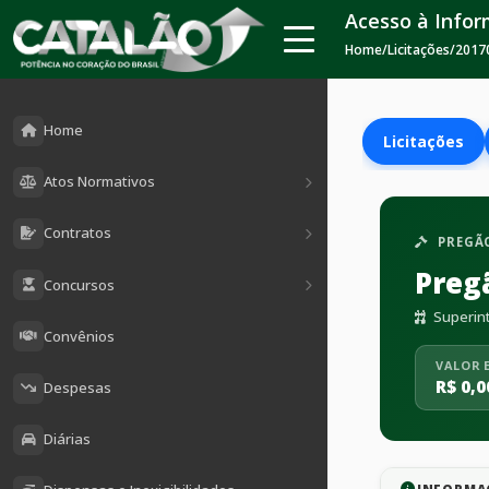
Acesso à Info
Home
/
Licitações
/
2017
Home
Licitações
Atos Normativos
Contratos
PREGÃO
Preg
Concursos
Superint
Convênios
VALOR 
R$ 0,0
Despesas
Diárias