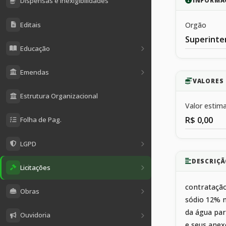
Dispensas e Inexigibilidades
INFORMA
Editais
Orgão
Superinte
Educação
Emendas
VALORES 
Estrutura Organizacional
Valor estim
R$ 0,00
Folha de Pag.
LGPD
DESCRIÇÃ
Licitações
contratação
Obras
sódio 12% n
da água par
Ouvidoria
e seus anex