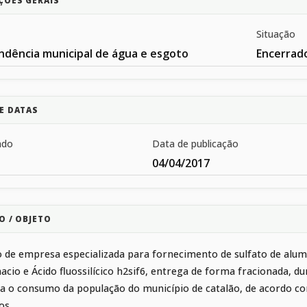
ÇÕES GERAIS
Situação
ndência municipal de água e esgoto
Encerrad
E DATAS
ado
Data de publicação
04/04/2017
O / OBJETO
 de empresa especializada para fornecimento de sulfato de alumín
acio e Ácido fluossilícico h2sif6, entrega de forma fracionada, d
a o consumo da população do município de catalão, de acordo com
os.