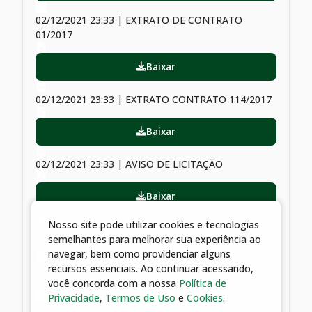
02/12/2021 23:33 | EXTRATO DE CONTRATO
01/2017
Baixar
02/12/2021 23:33 | EXTRATO CONTRATO 114/2017
Baixar
02/12/2021 23:33 | AVISO DE LICITAÇÃO
Baixar
Nosso site pode utilizar cookies e tecnologias
02/12/2021 23:33 | EDITAL DE PREGÃO
semelhantes para melhorar sua experiência ao
PRESENCIAL Nº 00008/2017
navegar, bem como providenciar alguns
recursos essenciais. Ao continuar acessando,
Baixar
você concorda com a nossa
Política de
Privacidade
,
Termos de Uso
e
Cookies
.
02/12/2021 23:33 | PLANILHAS