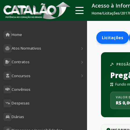
Acesso à Info
Home
/
Licitações
/
2017
Home
Licitações
Atos Normativos
Contratos
PREGÃO
Preg
Concursos
Fundo mu
Convênios
VALOR 
R$ 0,0
Despesas
Diárias