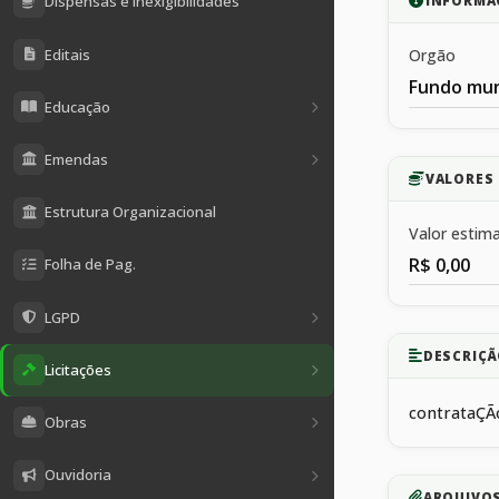
Dispensas e Inexigibilidades
INFORMA
Editais
Orgão
Fundo muni
Educação
Emendas
VALORES 
Estrutura Organizacional
Valor estim
R$ 0,00
Folha de Pag.
LGPD
DESCRIÇÃ
Licitações
contrataÇÃo
Obras
Ouvidoria
ARQUIVO