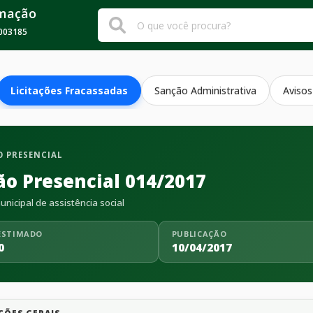
rmação
003185
Licitações Fracassadas
Sanção Administrativa
Avisos
 PRESENCIAL
ão Presencial 014/2017
nicipal de assistência social
ESTIMADO
PUBLICAÇÃO
0
10/04/2017