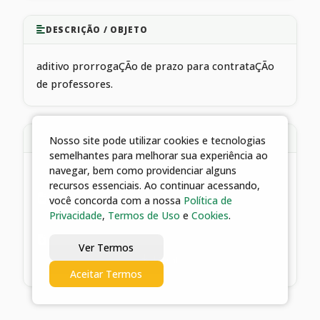
DESCRIÇÃO / OBJETO
aditivo prorrogaÇÃo de prazo para contrataÇÃo
de professores.
ARQUIVOS ANEXOS
Nosso site pode utilizar cookies e tecnologias
semelhantes para melhorar sua experiência ao
navegar, bem como providenciar alguns
1 arquivos
recursos essenciais. Ao continuar acessando,
você concorda com a nossa
Política de
02/12/2021 23:29 | 1º TERMO ADITIVO DO
Privacidade
,
Termos de Uso
e
Cookies
.
CONTRATO 240/2017 - FME
Ver Termos
Baixar
Aceitar Termos