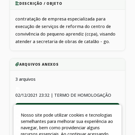
DESCRIÇÃO / OBJETO
contratação de empresa especializada para
execução de serviços de reforma do centro de
convivência do pequeno aprendiz (ccpa), visando
atender a secretaria de obras de catalão - go.
ARQUIVOS ANEXOS
3 arquivos
02/12/2021 23:32 | TERMO DE HOMOLOGAÇÃO
Baixar
Nosso site pode utilizar cookies e tecnologias
semelhantes para melhorar sua experiência ao
02/12/2021 23:32 | contrato 171/2017
navegar, bem como providenciar alguns
recursos essenciais. Ao continuar acessando,