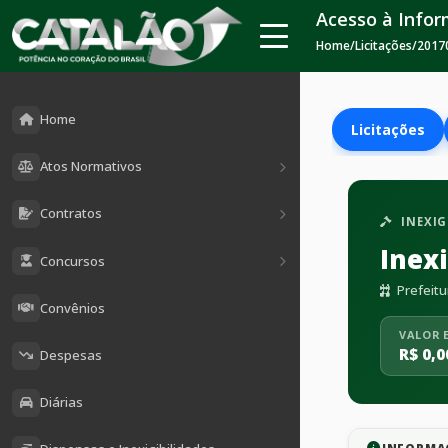
Acesso à Info
Home
/
Licitações
/
2017
Home
Licitações
Atos Normativos
Contratos
INEXIG
Inex
Concursos
Prefeitu
Convênios
VALOR 
R$ 0,0
Despesas
Diárias