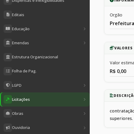
Dispensas e Inexigibilidades
INFORMA
Editais
Orgão
Prefeitura
Educação
Emendas
VALORES 
Estrutura Organizacional
Valor estim
R$ 0,00
Folha de Pag.
LGPD
DESCRIÇÃ
Licitações
contratação
Obras
superiores.
Ouvidoria