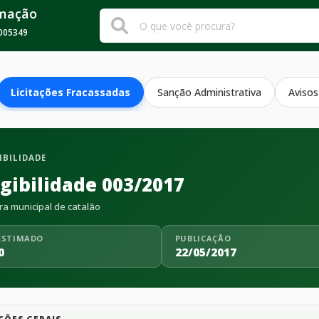
rmação
005349
Licitações Fracassadas
Sanção Administrativa
Avisos
IBILIDADE
igibilidade 003/2017
ra municipal de catalão
ESTIMADO
PUBLICAÇÃO
0
22/05/2017