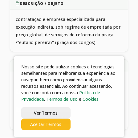
DESCRIÇÃO / OBJETO
contratação e empresa especializada para
execução indireta, sob regime de empreitada por
preço global, de serviços de reforma da praça
\"eutálio pereira\" (praça dos congos).
ARQUIVOS ANEXOS
Nosso site pode utilizar cookies e tecnologias
semelhantes para melhorar sua experiência ao
navegar, bem como providenciar alguns
1 arquivos
recursos essenciais. Ao continuar acessando,
você concorda com a nossa
Política de
02/12/2021 23:32 | EXTRATO DE CONTRATO
Privacidade
,
Termos de Uso
e
Cookies
.
169/2017
Ver Termos
Baixar
Aceitar Termos