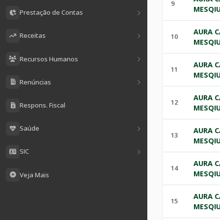
9
MESQIU
Prestação de Contas
AURA C
Receitas
10
MESQIU
Recursos Humanos
AURA C
11
MESQIU
Renúncias
AURA C
12
Respons. Fiscal
MESQIU
Saúde
AURA C
13
MESQIU
SIC
AURA C
14
MESQIU
Veja Mais
AURA C
15
MESQIU