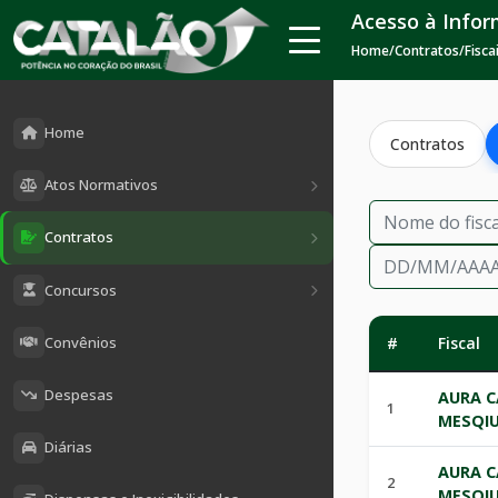
Acesso à Info
Home
/
Contratos
/
Fisca
Home
Contratos
Atos Normativos
Contratos
Concursos
Convênios
#
Fiscal
Despesas
AURA C
1
MESQIU
Diárias
AURA C
2
MESQIU