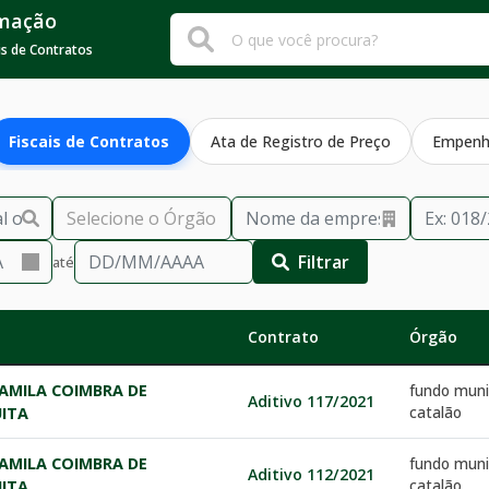
rmação
is de Contratos
Fiscais de Contratos
Ata de Registro de Preço
Empen
Filtrar
até
Contrato
Órgão
AMILA COIMBRA DE
fundo muni
Aditivo 117/2021
catalão
ITA
AMILA COIMBRA DE
fundo muni
Aditivo 112/2021
catalão
ITA