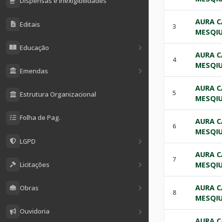
Dispensas e Inexigibilidades
AURA C
Editais
3
MESQIU
Educação
AURA C
4
MESQIU
Emendas
AURA C
5
Estrutura Organizacional
MESQIU
Folha de Pag.
AURA C
6
MESQIU
LGPD
AURA C
7
Licitações
MESQIU
AURA C
Obras
8
MESQIU
Ouvidoria
AURA C