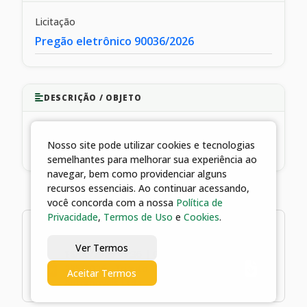
Licitação
Pregão eletrônico 90036/2026
DESCRIÇÃO / OBJETO
Contrato nº 285/2026 - Triauto Triângulo
Nosso site pode utilizar cookies e tecnologias
Automóveis Ltda
semelhantes para melhorar sua experiência ao
navegar, bem como providenciar alguns
recursos essenciais. Ao continuar acessando,
você concorda com a nossa
Política de
Privacidade
,
Termos de Uso
e
Cookies
.
1 arquivos
Ver Termos
18/06/2026 09:36 | Contrato nº
285/2026 - Triauto Triângulo
Aceitar Termos
Automóveis Ltda