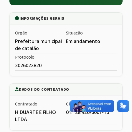
INFORMAÇÕES GERAIS
Orgão
Situação
Prefeitura municipal
Em andamento
de catalão
Protocolo
2026022820
DADOS DO CONTRATADO
Contratado
CPF/CNPJ
H DUARTE E FILHO
01.128.420/0001-10
LTDA