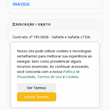
094/2026
DESCRIÇÃO / OBJETO
Contrato n° 181/2026 - Safatle e Safatle LTDA.
Nosso site pode utilizar cookies e tecnologias
semelhantes para melhorar sua experiência ao
navegar, bem como providenciar alguns
2 arquivos
recursos essenciais. Ao continuar acessando,
você concorda com a nossa
Política de
Privacidade
,
Termos de Uso
e
Cookies
.
29/05/2026 14:39 | Contrato n°
181/2026 - Safatle e Safatle LTDA.
Ver Termos
29/05/2026 14:39 | Empenho: Safatle
Aceitar Termos
e Safatle LTDA.