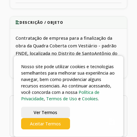
DESCRIÇÃO / OBJETO
Contratação de empresa para a finalização da
obra da Quadra Coberta com Vestiário - padrão
FNDE, localizada no Distrito de SantoAntônio do
Rio Verde, pertencente ao Município de Catalão -
Nosso site pode utilizar cookies e tecnologias
GO
semelhantes para melhorar sua experiência ao
navegar, bem como providenciar alguns
recursos essenciais. Ao continuar acessando,
você concorda com a nossa
Política de
Privacidade
,
Termos de Uso
e
Cookies
.
1 arquivos
Ver Termos
29/05/2026 14:19 | CONTRATO №
Aceitar Termos
249/2026.