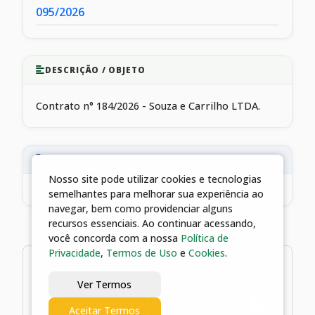
095/2026
DESCRIÇÃO / OBJETO
Contrato n° 184/2026 - Souza e Carrilho LTDA.
EMPENHOS VINCULADOS
Nosso site pode utilizar cookies e tecnologias
6817/2026
Aquisição de serviços de levantamento topográfico em atendimento a necessidade da Secretaria de Transportes.
semelhantes para melhorar sua experiência ao
navegar, bem como providenciar alguns
recursos essenciais. Ao continuar acessando,
você concorda com a nossa
Política de
Privacidade
,
Termos de Uso
e
Cookies
.
1 arquivos
Ver Termos
26/05/2026 16:49 | Contrato n°
Aceitar Termos
184/2026 - Souza e Carrilho LTDA.