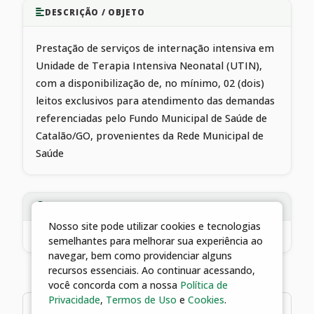
DESCRIÇÃO / OBJETO
Prestação de serviços de internação intensiva em
Unidade de Terapia Intensiva Neonatal (UTIN),
com a disponibilização de, no mínimo, 02 (dois)
leitos exclusivos para atendimento das demandas
referenciadas pelo Fundo Municipal de Saúde de
Catalão/GO, provenientes da Rede Municipal de
Saúde
ADITIVOS VINCULADOS
Nosso site pode utilizar cookies e tecnologias
147/2024
Prestação de serviços de internação intensiva em Unidade de Terapia Intensiva Neonatal (UTIN), com a disponibilização de, no mínimo, 02 (doi
semelhantes para melhorar sua experiência ao
navegar, bem como providenciar alguns
recursos essenciais. Ao continuar acessando,
você concorda com a nossa
Política de
Privacidade
,
Termos de Uso
e
Cookies
.
1 arquivos