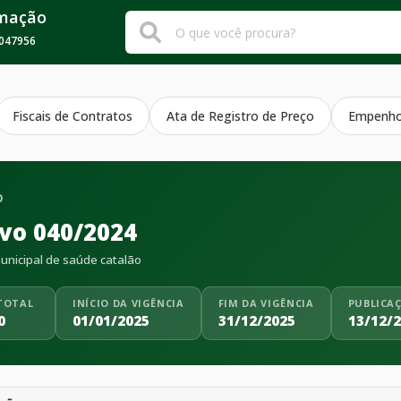
rmação
047956
Fiscais de Contratos
Ata de Registro de Preço
Empenh
O
ivo 040/2024
nicipal de saúde catalão
TOTAL
INÍCIO DA VIGÊNCIA
FIM DA VIGÊNCIA
PUBLICA
0
01/01/2025
31/12/2025
13/12/