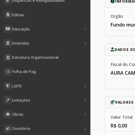
Dispensas e Inexigibilidades
INFORMA
Editais
Orgão
Fundo mun
Educação
Emendas
DADOS D
Estrutura Organizacional
Fiscal do Co
Folha de Pag.
AURA CAM
LGPD
Licitações
VALORES 
Obras
Valor Total
R$ 0,00
Ouvidoria