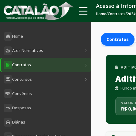
Acesso à Info
Home
/
Contratos
/
2024
Home
Contratos
Atos Normativos
Contratos
ADITIV
Adit
Concursos
Fundo mu
Convênios
VALOR 
Despesas
R$ 0,0
Diárias