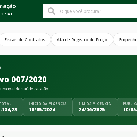
rmação
017181
Fiscais de Contratos
Ata de Registro de Preço
Empenh
O
ivo 007/2020
nicipal de saúde catalão
TOTAL
INÍCIO DA VIGÊNCIA
FIM DA VIGÊNCIA
PUBLI
.184,23
10/05/2024
24/06/2025
10/05