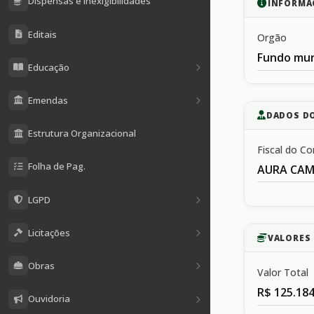
Dispensas e Inexigibilidades
INFORMA
Editais
Orgão
Fundo mun
Educação
Emendas
DADOS D
Estrutura Organizacional
Fiscal do Co
Folha de Pag.
AURA CAM
LGPD
Licitações
VALORES 
Obras
Valor Total
R$ 125.184
Ouvidoria