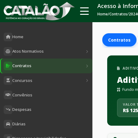
Acesso à Info
Home
/
Contratos
/
2024
Home
Contratos
Atos Normativos
Contratos
ADITIV
Adit
Concursos
Fundo mu
Convênios
VALOR 
Despesas
R$ 125
Diárias