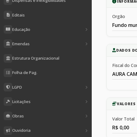
Dispensas e Inexigibilidades
INFORMA
Editais
Orgão
Fundo mun
Educação
Emendas
DADOS D
Estrutura Organizacional
Fiscal do Co
Folha de Pag.
AURA CAM
LGPD
Licitações
VALORES 
Obras
Valor Total
R$ 0,00
Ouvidoria