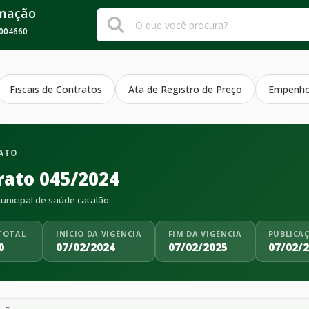
rmação
004660
Fiscais de Contratos
Ata de Registro de Preço
Empenh
ATO
rato 045/2024
nicipal de saúde catalão
TOTAL
INÍCIO DA VIGÊNCIA
FIM DA VIGÊNCIA
PUBLICA
0
07/02/2024
07/02/2025
07/02/