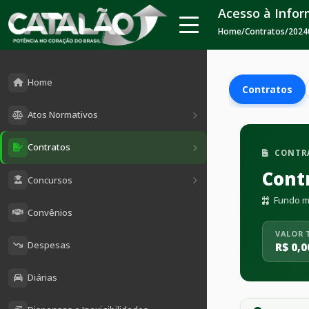
Acesso à Info
Home
/
Contratos
/
2024
Home
Contratos
Atos Normativos
Contratos
CONTR
Cont
Concursos
Fundo mu
Convênios
VALOR 
Despesas
R$ 0,0
Diárias