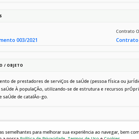
S
Contrato 
mento 003/2021
Contrato
O / OBJETO
nto de prestadores de serviÇos de saÚde (pessoa fÍsica ou jurÍ
 saÚde À populaÇÃo, utilizando-se de estrutura e recursos prÓpr
e saÚde de catalÃo-go.
gias semelhantes para melhorar sua experiência ao navegar, bem como
m a nossa
Política de Privacidade
,
Termos de Uso
e
Cookies
.