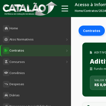
Acesso à Info
Home
/
Contratos
/
2024
Home
Contratos
Atos Normativos
Contratos
ADITIV
Adit
Concursos
Fundo mu
Convênios
VALOR 
Despesas
R$ 0,0
Diárias