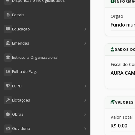
Dispensas e Inexigibilidades
INFORMA
Editais
Orgão
Fundo mun
Educação
Emendas
DADOS D
Estrutura Organizacional
Fiscal do Co
Folha de Pag.
AURA CAM
LGPD
Licitações
VALORES 
Obras
Valor Total
R$ 0,00
Ouvidoria