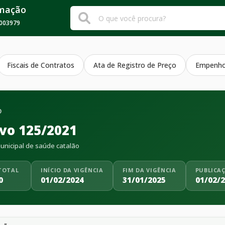
rmação
003979
Fiscais de Contratos
Ata de Registro de Preço
Empenh
O
ivo 125/2021
nicipal de saúde catalão
TOTAL
INÍCIO DA VIGÊNCIA
FIM DA VIGÊNCIA
PUBLICA
0
01/02/2024
31/01/2025
01/02/