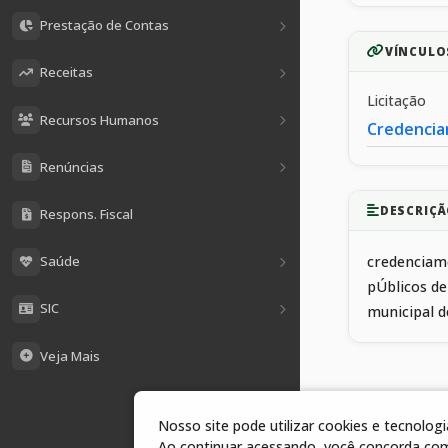
Prestação de Contas
VÍNCULO
Receitas
Licitação
Recursos Humanos
Credencia
Renúncias
DESCRIÇÃ
Respons. Fiscal
Saúde
credenciame
pÚblicos de
SIC
municipal d
Veja Mais
Nosso site pode utilizar cookies e tecnolo
1 arquivos
Ao continuar acessando, você concorda co