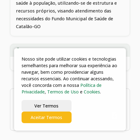
saúde à população, utilizando-se de estrutura e
recursos próprios, visando atendimento das
necessidades do Fundo Municipal de Saúde de
Catalão-GO
ADITIVOS VINCULADOS
Nosso site pode utilizar cookies e tecnologias
082/2023
3º Aditivo ao Contrato nº 082/2023 - Lobato Consultoria Médica Ltda
semelhantes para melhorar sua experiência ao
navegar, bem como providenciar alguns
recursos essenciais. Ao continuar acessando,
você concorda com a nossa
Política de
Privacidade
,
Termos de Uso
e
Cookies
.
1 arquivos
Ver Termos
15/05/2023 11:32 | CONTRATO Nº
Aceitar Termos
082/2023