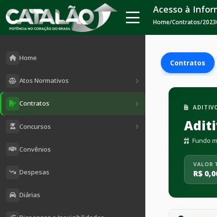
Acesso à Info
Home
/
Contratos
/
2023
Home
Contratos
Atos Normativos
Contratos
ADITIV
Adit
Concursos
Fundo mu
Convênios
VALOR 
Despesas
R$ 0,0
Diárias