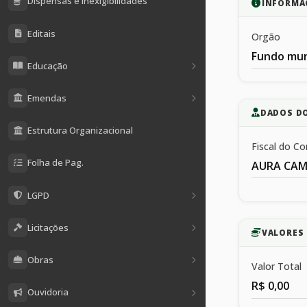
Dispensas e Inexigibilidades
INFORMA
Editais
Orgão
Fundo mun
Educação
Emendas
DADOS D
Estrutura Organizacional
Fiscal do Co
Folha de Pag.
AURA CAM
LGPD
Licitações
VALORES 
Obras
Valor Total
R$ 0,00
Ouvidoria