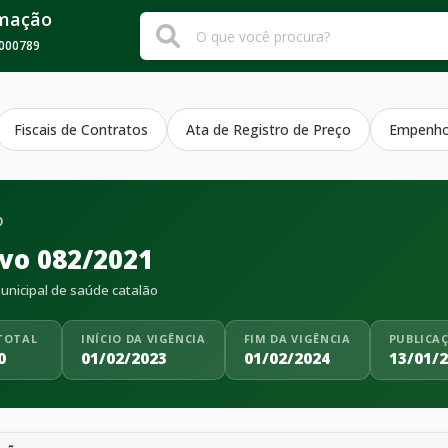
rmação
000789
Fiscais de Contratos
Ata de Registro de Preço
Empenh
O
ivo 082/2021
nicipal de saúde catalão
TOTAL
INÍCIO DA VIGÊNCIA
FIM DA VIGÊNCIA
PUBLICA
0
01/02/2023
01/02/2024
13/01/