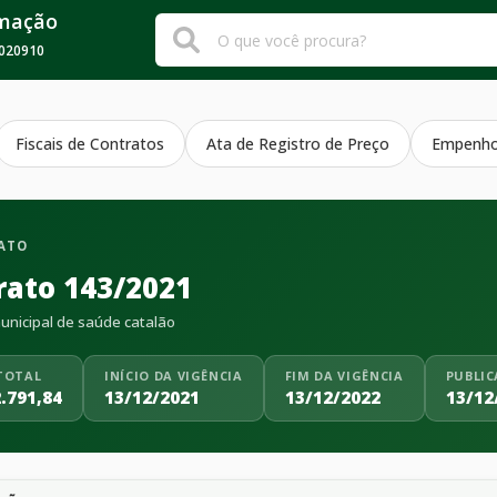
rmação
020910
Fiscais de Contratos
Ata de Registro de Preço
Empenh
ATO
rato 143/2021
nicipal de saúde catalão
TOTAL
INÍCIO DA VIGÊNCIA
FIM DA VIGÊNCIA
PUBLI
.791,84
13/12/2021
13/12/2022
13/12