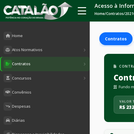
Acesso à Info
Home
/
Contratos
/
2021
Home
Contratos
Atos Normativos
Contratos
CONTR
Cont
Concursos
Fundo mu
Convênios
VALOR 
Despesas
R$ 232
Diárias