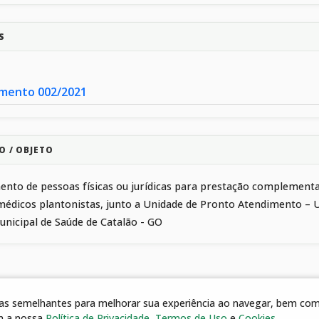
S
mento 002/2021
O / OBJETO
nto de pessoas físicas ou jurídicas para prestação complementar
médicos plantonistas, junto a Unidade de Pronto Atendimento – 
nicipal de Saúde de Catalão - GO
gias semelhantes para melhorar sua experiência ao navegar, bem como
m a nossa
Política de Privacidade
,
Termos de Uso
e
Cookies
.