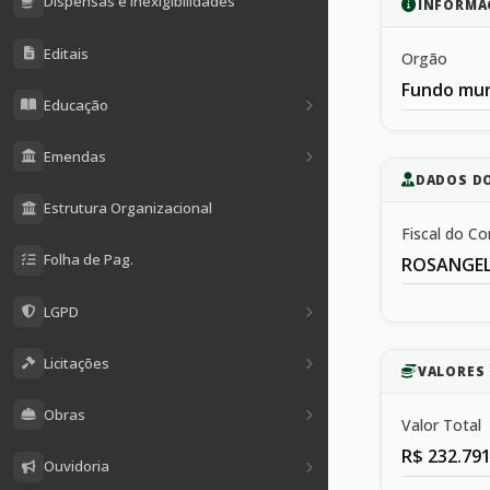
Dispensas e Inexigibilidades
INFORMA
Editais
Orgão
Fundo mun
Educação
Emendas
DADOS D
Estrutura Organizacional
Fiscal do Co
Folha de Pag.
ROSANGELO
LGPD
Licitações
VALORES 
Obras
Valor Total
R$ 232.791
Ouvidoria