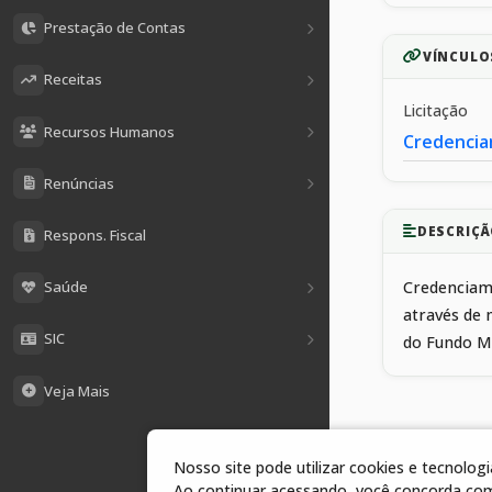
Prestação de Contas
VÍNCULO
Receitas
Licitação
Recursos Humanos
Credencia
Renúncias
DESCRIÇÃ
Respons. Fiscal
Saúde
Credenciame
através de 
SIC
do Fundo Mu
Veja Mais
Nosso site pode utilizar cookies e tecnolo
1 arquivos
Ao continuar acessando, você concorda co