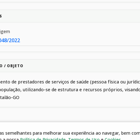
S
rigem
048/2022
O / OBJETO
nto de prestadores de serviços de saúde (pessoa física ou juríd
população, utilizando-se de estrutura e recursos próprios, visa
atalão-GO
gias semelhantes para melhorar sua experiência ao navegar, bem como
m a nossa
Política de Privacidade
,
Termos de Uso
e
Cookies
.