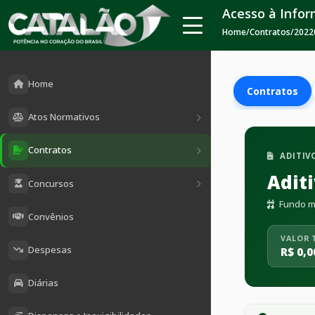
Acesso à Info
Home
/
Contratos
/
2022
Home
Contratos
Atos Normativos
Contratos
ADITIV
Adit
Concursos
Fundo mu
Convênios
VALOR 
Despesas
R$ 0,0
Diárias