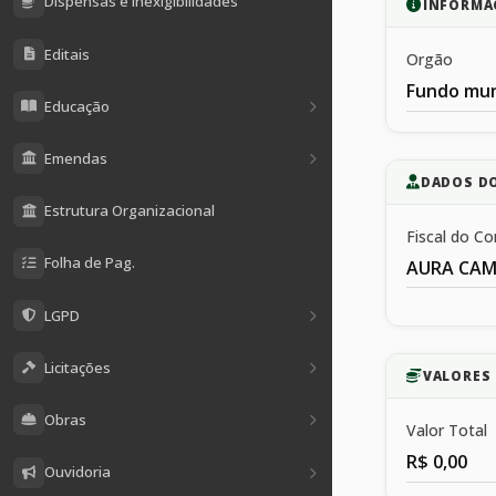
Dispensas e Inexigibilidades
INFORMA
Editais
Orgão
Fundo mun
Educação
Emendas
DADOS D
Estrutura Organizacional
Fiscal do Co
Folha de Pag.
AURA CAM
LGPD
Licitações
VALORES 
Obras
Valor Total
R$ 0,00
Ouvidoria