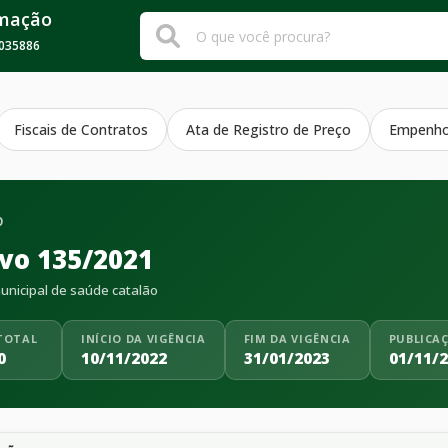
rmação
035886
Fiscais de Contratos
Ata de Registro de Preço
Empenh
O
ivo 135/2021
nicipal de saúde catalão
TOTAL
INÍCIO DA VIGÊNCIA
FIM DA VIGÊNCIA
PUBLICA
0
10/11/2022
31/01/2023
01/11/