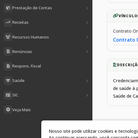
Prestação de Contas
VÍNCULO
Receitas
Contrato O
Recursos Humanos
Contrato 
Renúncias
DESCRIÇÃ
Respons. Fiscal
Saúde
Credenciame
de saúde à 
SIC
Saúde de C
Veja Mais
Nosso site pode utilizar cookies e tecnolo
1 arquivos
Ao continuar acessando, você concorda co