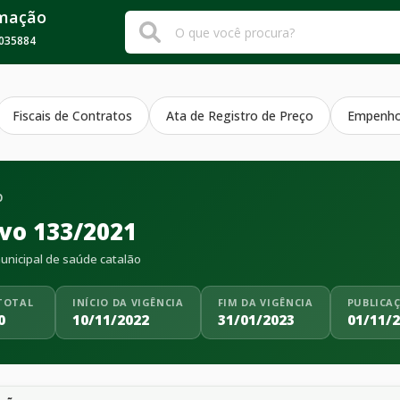
rmação
035884
Fiscais de Contratos
Ata de Registro de Preço
Empenh
O
ivo 133/2021
nicipal de saúde catalão
TOTAL
INÍCIO DA VIGÊNCIA
FIM DA VIGÊNCIA
PUBLICA
0
10/11/2022
31/01/2023
01/11/