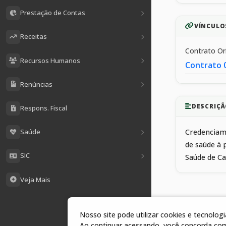
Prestação de Contas
VÍNCULO
Receitas
Contrato O
Recursos Humanos
Contrato 
Renúncias
DESCRIÇÃ
Respons. Fiscal
Saúde
Credenciame
de saúde à 
SIC
Saúde de C
Veja Mais
Nosso site pode utilizar cookies e tecnolo
1 arquivos
Ao continuar acessando, você concorda co