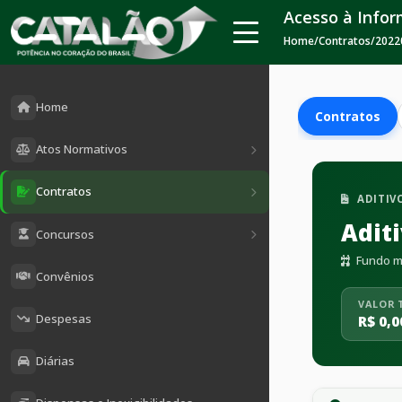
Acesso à Info
Home
/
Contratos
/
2022
Home
Contratos
Atos Normativos
Contratos
ADITIV
Adit
Concursos
Fundo mu
Convênios
VALOR 
Despesas
R$ 0,0
Diárias