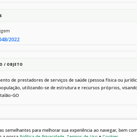
S
rigem
048/2022
O / OBJETO
nto de prestadores de serviços de saúde (pessoa física ou juríd
população, utilizando-se de estrutura e recursos próprios, visa
atalão-GO
gias semelhantes para melhorar sua experiência ao navegar, bem como
m a nossa
Política de Privacidade
,
Termos de Uso
e
Cookies
.