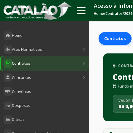
Acesso à Info
Home
/
Contratos
/
2021
Home
Contratos
Atos Normativos
Contratos
CONTR
Cont
Concursos
Fundo mu
Convênios
VALOR 
Despesas
R$ 0,0
Diárias