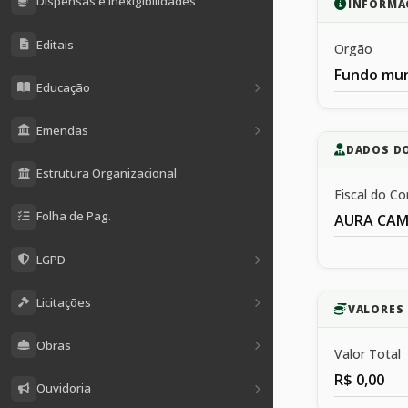
Dispensas e Inexigibilidades
INFORMA
Editais
Orgão
Fundo mun
Educação
Emendas
DADOS D
Estrutura Organizacional
Fiscal do Co
Folha de Pag.
AURA CAM
LGPD
Licitações
VALORES 
Obras
Valor Total
R$ 0,00
Ouvidoria