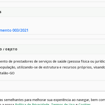
S
mento 003/2021
O / OBJETO
nto de prestadores de serviços de saúde (pessoa física ou juríd
população, utilizando-se de estrutura e recursos próprios, visa
atalão-GO
gias semelhantes para melhorar sua experiência ao navegar, bem como
m a nossa
Política de Privacidade
,
Termos de Uso
e
Cookies
.