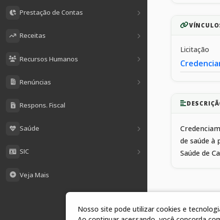
Prestação de Contas
VÍNCULO
Receitas
Licitação
Recursos Humanos
Credencia
Renúncias
DESCRIÇÃ
Respons. Fiscal
Saúde
Credenciame
de saúde à 
SIC
Saúde de C
Veja Mais
Nosso site pode utilizar cookies e tecnolo
1 arquivos
Ao continuar acessando, você concorda co