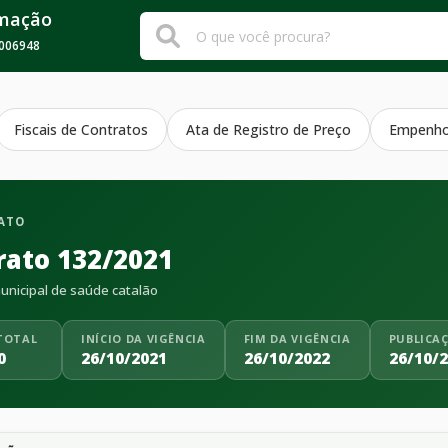
rmação
006948
Fiscais de Contratos
Ata de Registro de Preço
Empenh
ATO
rato 132/2021
nicipal de saúde catalão
TOTAL
INÍCIO DA VIGÊNCIA
FIM DA VIGÊNCIA
PUBLICA
0
26/10/2021
26/10/2022
26/10/