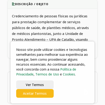
DESCRIÇÃO / OBJETO
Credenciamento de pessoas físicas ou jurídicas
para prestação complementar de serviços
públicos de saúde, de plantões médicos, através
de médicos plantonistas, junto a Unidade de
Pronto Atendimento – UPA de Catalão, visando
atendimento das necessidades do Fundo
Nosso site pode utilizar cookies e tecnologias
Municipal de Saúde de Catalão - GO
semelhantes para melhorar sua experiência ao
navegar, bem como providenciar alguns
recursos essenciais. Ao continuar acessando,
você concorda com a nossa
Política de
Privacidade
,
Termos de Uso
e
Cookies
.
1 arquivos
Ver Termos
26/10/2021 15:23 | TERMO DE
Aceitar Termos
CREDENCIAMENTO Nº 130/2021