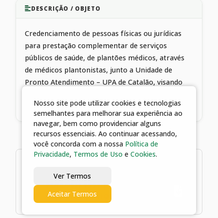
DESCRIÇÃO / OBJETO
Credenciamento de pessoas físicas ou jurídicas
para prestação complementar de serviços
públicos de saúde, de plantões médicos, através
de médicos plantonistas, junto a Unidade de
Pronto Atendimento – UPA de Catalão, visando
atendimento das necessidades do Fundo
Nosso site pode utilizar cookies e tecnologias
Municipal de Saúde de Catalão - GO
semelhantes para melhorar sua experiência ao
navegar, bem como providenciar alguns
recursos essenciais. Ao continuar acessando,
você concorda com a nossa
Política de
Privacidade
,
Termos de Uso
e
Cookies
.
1 arquivos
Ver Termos
26/10/2021 15:21 | TERMO DE
Aceitar Termos
CREDENCIAMENTO Nº 129/2021