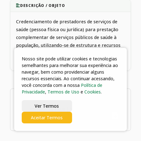
DESCRIÇÃO / OBJETO
Credenciamento de prestadores de serviços de
saúde (pessoa física ou jurídica) para prestação
complementar de serviços públicos de saúde à
população, utilizando-se de estrutura e recursos
próprios, visando atendimento das necessidades
Nosso site pode utilizar cookies e tecnologias
do Fundo Municipal de Saúde de Catalão-GO
semelhantes para melhorar sua experiência ao
navegar, bem como providenciar alguns
recursos essenciais. Ao continuar acessando,
você concorda com a nossa
Política de
Privacidade
,
Termos de Uso
e
Cookies
.
1 arquivos
Ver Termos
05/10/2022 15:08 | 1º ADITIVO AO
TERMO DE CREDENCIAMENTO Nº
Aceitar Termos
120/2021