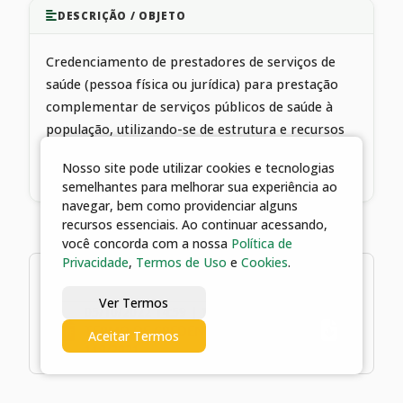
DESCRIÇÃO / OBJETO
Credenciamento de prestadores de serviços de
saúde (pessoa física ou jurídica) para prestação
complementar de serviços públicos de saúde à
população, utilizando-se de estrutura e recursos
próprios, visando atendimento das necessidades
Nosso site pode utilizar cookies e tecnologias
do Fundo Municipal de Saúde de Catalão-GO
semelhantes para melhorar sua experiência ao
navegar, bem como providenciar alguns
recursos essenciais. Ao continuar acessando,
você concorda com a nossa
Política de
Privacidade
,
Termos de Uso
e
Cookies
.
1 arquivos
Ver Termos
05/10/2022 14:59 | 1º ADITIVO AO
TERMO DE CREDENCIAMENTO Nº
Aceitar Termos
119/2021