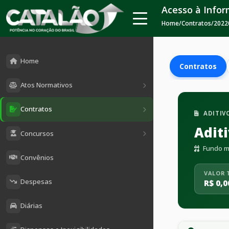
Acesso à Info
Home
/
Contratos
/
2022
Home
Contratos
Atos Normativos
Contratos
ADITIV
Adit
Concursos
Fundo mu
Convênios
VALOR 
Despesas
R$ 0,0
Diárias