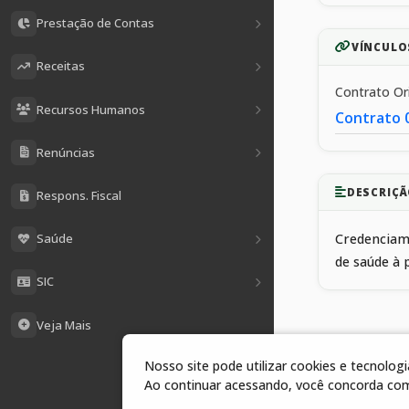
Prestação de Contas
VÍNCULO
Receitas
Contrato O
Recursos Humanos
Contrato 
Renúncias
DESCRIÇÃ
Respons. Fiscal
Saúde
Credenciame
de saúde à 
SIC
Veja Mais
Nosso site pode utilizar cookies e tecnolo
1 arquivos
Ao continuar acessando, você concorda co