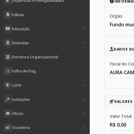
Dispensas e Inexigibilidades
INFORMA
Editais
Orgão
Fundo mun
Educação
Emendas
DADOS D
Estrutura Organizacional
Fiscal do Co
Folha de Pag.
AURA CAM
LGPD
Licitações
VALORES 
Obras
Valor Total
R$ 0,00
Ouvidoria