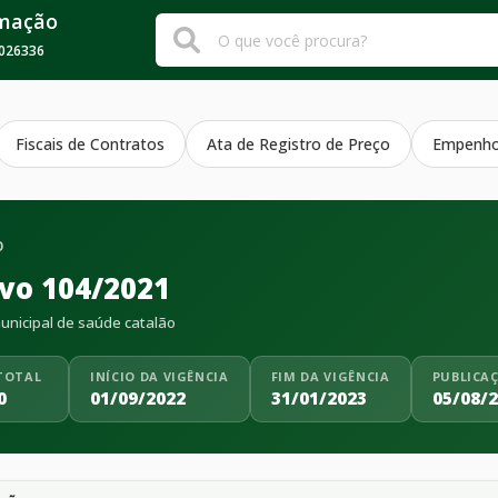
rmação
026336
Fiscais de Contratos
Ata de Registro de Preço
Empenh
O
ivo 104/2021
nicipal de saúde catalão
TOTAL
INÍCIO DA VIGÊNCIA
FIM DA VIGÊNCIA
PUBLICA
0
01/09/2022
31/01/2023
05/08/