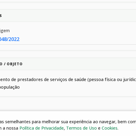
S
rigem
048/2022
O / OBJETO
nto de prestadores de serviços de saúde (pessoa física ou juríd
população
gias semelhantes para melhorar sua experiência ao navegar, bem como
m a nossa
Política de Privacidade
,
Termos de Uso
e
Cookies
.