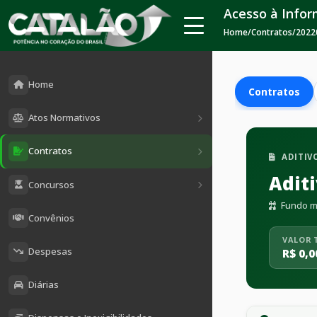
Acesso à Info
Home
/
Contratos
/
2022
Home
Contratos
Atos Normativos
Contratos
ADITIV
Adit
Concursos
Fundo mu
Convênios
VALOR 
Despesas
R$ 0,0
Diárias