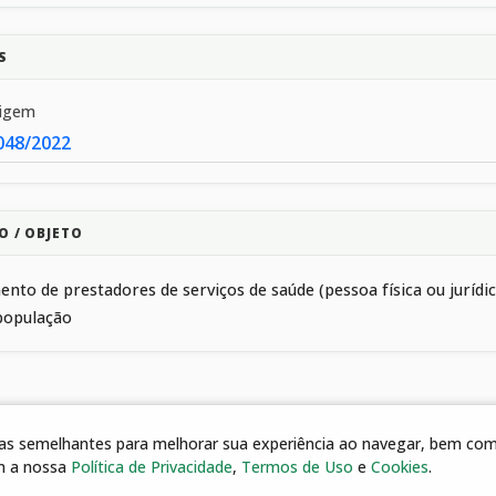
S
rigem
048/2022
O / OBJETO
nto de prestadores de serviços de saúde (pessoa física ou juríd
população
gias semelhantes para melhorar sua experiência ao navegar, bem como
m a nossa
Política de Privacidade
,
Termos de Uso
e
Cookies
.