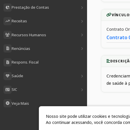
Prestação de Contas
VÍNCULO
Receitas
Contrato O
Recursos Humanos
Contrato 
Renúncias
DESCRIÇÃ
Respons. Fiscal
Saúde
Credenciame
de saúde à 
SIC
Veja Mais
Nosso site pode utilizar cookies e tecnolo
1 arquivos
Ao continuar acessando, você concorda co