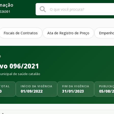
rmação
026301
Fiscais de Contratos
Ata de Registro de Preço
Empenh
O
ivo 096/2021
nicipal de saúde catalão
TOTAL
INÍCIO DA VIGÊNCIA
FIM DA VIGÊNCIA
PUBLICA
0
01/09/2022
31/01/2023
05/08/