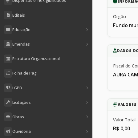
Dispensas e Inexigibilidades
INFORMA
Editais
Orgão
Fundo mun
Educação
Emendas
DADOS D
Estrutura Organizacional
Fiscal do Co
Folha de Pag.
AURA CAM
LGPD
Licitações
VALORES 
Obras
Valor Total
R$ 0,00
Ouvidoria