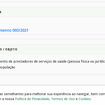
S
mento 003/2021
O / OBJETO
nto de prestadores de serviços de saúde (pessoa física ou juríd
população
gias semelhantes para melhorar sua experiência ao navegar, bem como
m a nossa
Política de Privacidade
,
Termos de Uso
e
Cookies
.