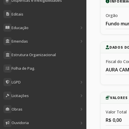
Dispensas e Inexigibilidades
INFORMA
Editais
Orgão
Fundo mun
Educação
Emendas
DADOS D
Estrutura Organizacional
Fiscal do Co
Folha de Pag.
AURA CAM
LGPD
Licitações
VALORES 
Obras
Valor Total
R$ 0,00
Ouvidoria