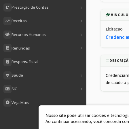
Prestação de Contas
VÍNCULO
Receitas
Licitação
Recursos Humanos
Credencia
Renúncias
DESCRIÇÃ
Respons. Fiscal
Saúde
Credenciame
de saúde à 
SIC
Veja Mais
Nosso site pode utilizar cookies e tecnolo
1 arquivos
Ao continuar acessando, você concorda co