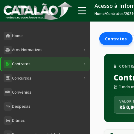
Acesso à Info
Home
/
Contratos
/
2021
Home
Contratos
Atos Normativos
Contratos
CONTR
Cont
Concursos
Fundo mu
Convênios
VALOR 
Despesas
R$ 0,0
Diárias