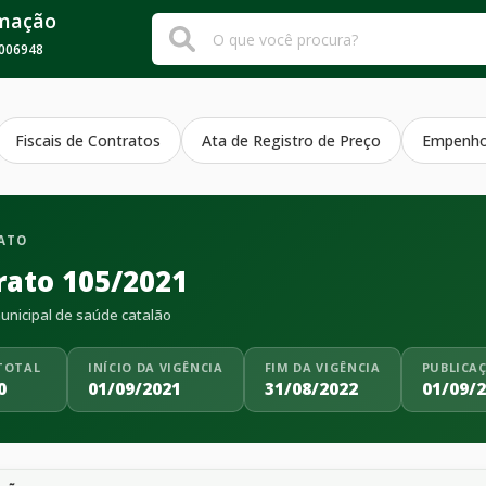
rmação
006948
Fiscais de Contratos
Ata de Registro de Preço
Empenh
ATO
rato 105/2021
nicipal de saúde catalão
TOTAL
INÍCIO DA VIGÊNCIA
FIM DA VIGÊNCIA
PUBLICA
0
01/09/2021
31/08/2022
01/09/