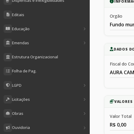
Dispensas e Inexigibilidades
INFORMA
Editais
Orgão
Fundo mun
Educação
Emendas
DADOS D
Estrutura Organizacional
Fiscal do Co
Folha de Pag.
AURA CAM
LGPD
Licitações
VALORES 
Obras
Valor Total
R$ 0,00
Ouvidoria