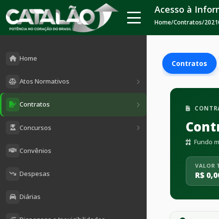
Acesso à Info
Home
/
Contratos
/
2021
Home
Contratos
Atos Normativos
Contratos
CONTR
Cont
Concursos
Fundo mu
Convênios
VALOR 
Despesas
R$ 0,0
Diárias