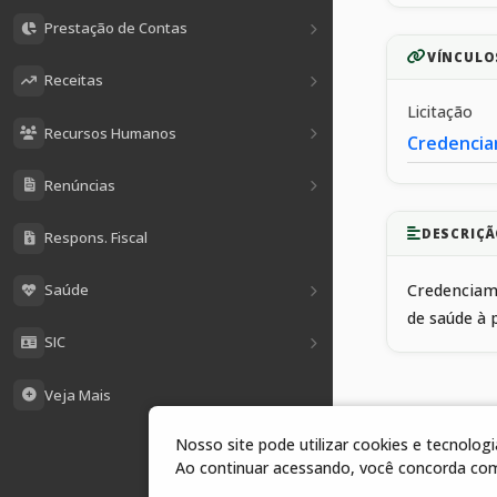
Prestação de Contas
VÍNCULO
Receitas
Licitação
Recursos Humanos
Credencia
Renúncias
DESCRIÇÃ
Respons. Fiscal
Saúde
Credenciame
de saúde à 
SIC
Veja Mais
Nosso site pode utilizar cookies e tecnolo
1 arquivos
Ao continuar acessando, você concorda co