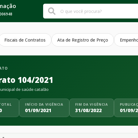
rmação
006948
Fiscais de Contratos
Ata de Registro de Preço
Empenh
ATO
rato 104/2021
nicipal de saúde catalão
TOTAL
INÍCIO DA VIGÊNCIA
FIM DA VIGÊNCIA
PUBLICA
0
01/09/2021
31/08/2022
01/09/