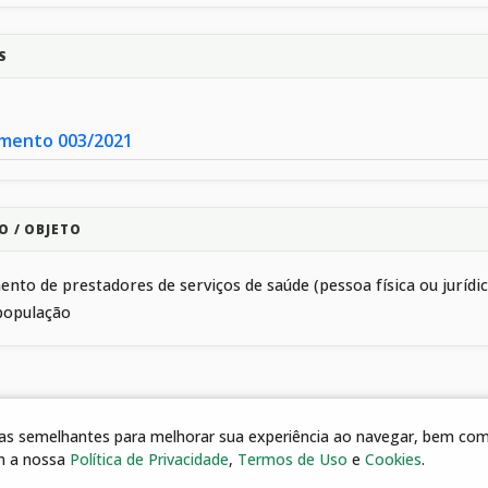
S
mento 003/2021
O / OBJETO
nto de prestadores de serviços de saúde (pessoa física ou juríd
população
gias semelhantes para melhorar sua experiência ao navegar, bem como
m a nossa
Política de Privacidade
,
Termos de Uso
e
Cookies
.