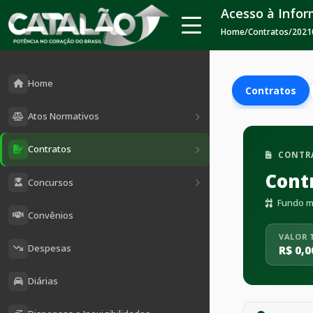
Acesso à Info
Home
/
Contratos
/
2021
Home
Contratos
Atos Normativos
Contratos
CONTR
Cont
Concursos
Fundo mu
Convênios
VALOR 
Despesas
R$ 0,0
Diárias