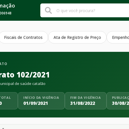
rmação
006948
Fiscais de Contratos
Ata de Registro de Preço
Empenh
ATO
rato 102/2021
nicipal de saúde catalão
TOTAL
INÍCIO DA VIGÊNCIA
FIM DA VIGÊNCIA
PUBLICA
0
01/09/2021
31/08/2022
30/08/