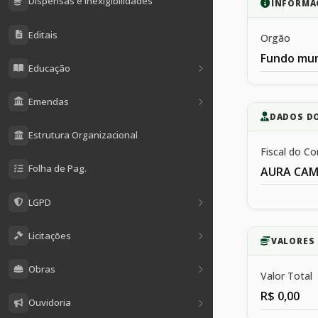
Dispensas e Inexigibilidades
INFORMA
Editais
Orgão
Fundo mun
Educação
Emendas
DADOS D
Estrutura Organizacional
Fiscal do Co
Folha de Pag.
AURA CAM
LGPD
Licitações
VALORES 
Obras
Valor Total
R$ 0,00
Ouvidoria