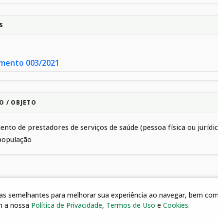
S
mento 003/2021
O / OBJETO
nto de prestadores de serviços de saúde (pessoa física ou juríd
população
gias semelhantes para melhorar sua experiência ao navegar, bem como
m a nossa
Política de Privacidade
,
Termos de Uso
e
Cookies
.