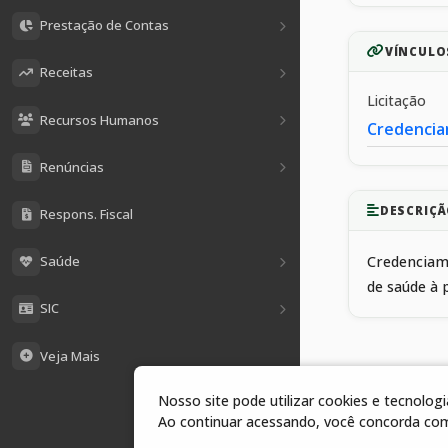
Prestação de Contas
VÍNCULO
Receitas
Licitação
Recursos Humanos
Credencia
Renúncias
DESCRIÇÃ
Respons. Fiscal
Saúde
Credenciame
de saúde à 
SIC
Veja Mais
Nosso site pode utilizar cookies e tecnolo
1 arquivos
Ao continuar acessando, você concorda co