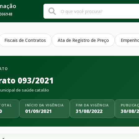
rmação
006948
Fiscais de Contratos
Ata de Registro de Preço
Empenh
ATO
rato 093/2021
nicipal de saúde catalão
TOTAL
INÍCIO DA VIGÊNCIA
FIM DA VIGÊNCIA
PUBLICA
0
01/09/2021
31/08/2022
30/08/