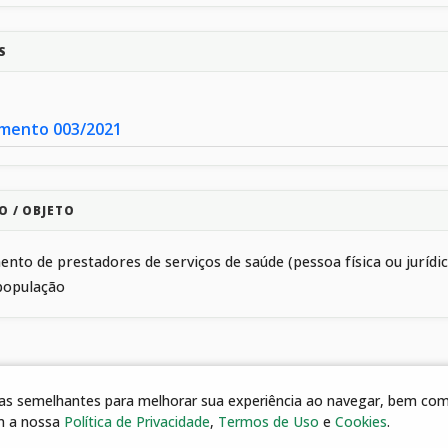
S
mento 003/2021
O / OBJETO
nto de prestadores de serviços de saúde (pessoa física ou juríd
população
gias semelhantes para melhorar sua experiência ao navegar, bem como
m a nossa
Política de Privacidade
,
Termos de Uso
e
Cookies
.