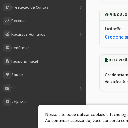
Prestação de Contas
VÍNCULO
Receitas
Licitação
Recursos Humanos
Credencia
Renúncias
DESCRIÇÃ
Respons. Fiscal
Saúde
Credenciame
de saúde à 
SIC
Veja Mais
Nosso site pode utilizar cookies e tecnolo
1 arquivos
Ao continuar acessando, você concorda co