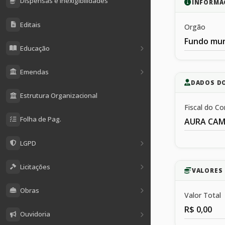
Dispensas e Inexigibilidades
INFORMA
Editais
Orgão
Fundo mun
Educação
Emendas
DADOS D
Estrutura Organizacional
Fiscal do Co
Folha de Pag.
AURA CAM
LGPD
Licitações
VALORES 
Obras
Valor Total
R$ 0,00
Ouvidoria