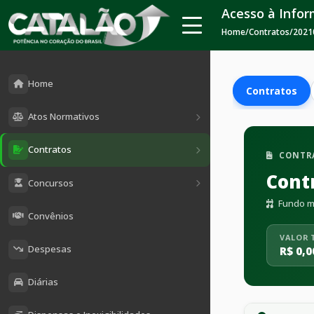
Acesso à Info
Home
/
Contratos
/
2021
Home
Contratos
Atos Normativos
Contratos
CONTR
Cont
Concursos
Fundo mu
Convênios
VALOR 
Despesas
R$ 0,0
Diárias